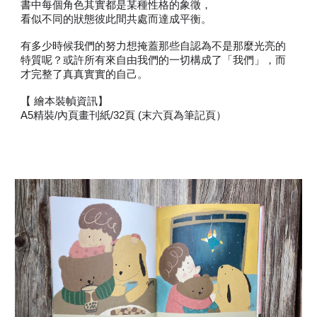
書中每個角色其實都是某種性格的象徵，
看似不同的狀態彼此間共處而達成平衡。
有多少時候我們的努力想掩蓋那些自認為不是那麼光亮的
特質呢？或許所有來自由我們的一切構成了「我們」，而
才完整了真真實實的自己。
【 繪本裝幀資訊】
A5精裝/
內頁畫刊紙
/32頁 (末六頁為筆記頁）